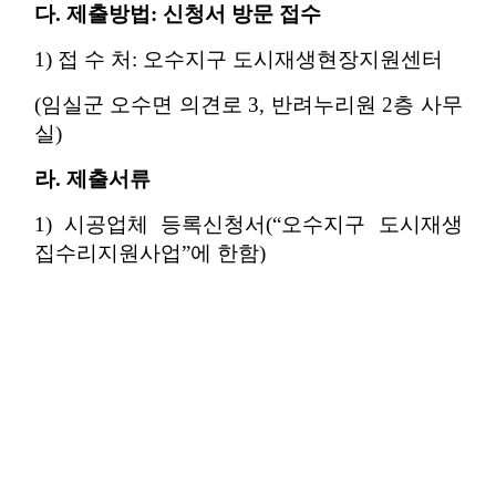
다. 제출방법: 신청서 방문 접수
1) 접 수 처: 오수지구 도시재생현장지원센터
(임실군 오수면 의견로 3, 반려누리원 2층 사무
실)
라. 제출서류
1) 시공업체 등록신청서(“오수지구 도시재생
집수리지원사업”에 한함)
2) 사업자등록증(건설업 및 건설)
3) 국세납세증명서(완납증명서) ☞ 신청일 기
준 최근 15일 이내 발급
4) 지방세납세증명서(완납증명서) ☞ 신청일
기준 최근 15일 이내 발급
5) 2024년도 부가가치세 표준증명원