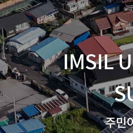
IMSIL 
S