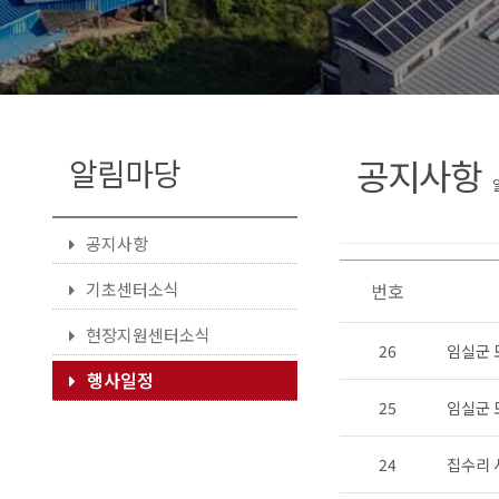
공지사항
알림마당
공지사항
기초센터소식
번호
현장지원센터소식
26
임실군 
행사일정
25
임실군 
24
집수리 