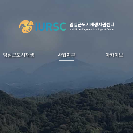
임실군도시재생
사업지구
아카이브
지원조직(행정조직)
현장지원센터
기초센터
성가지구
오수지구
이도지구
관촌지구
도시재생영상
보도자료
발행물