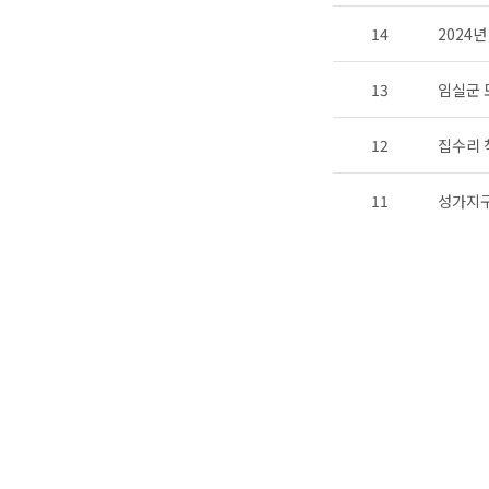
14
2024
13
임실군 
12
집수리 
11
성가지구
10
2023
9
2023
8
제1회 
7
임실군 