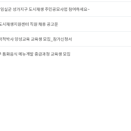
년 임실군 성가지구 도시재생 주민공모사업 참여하세요~
도시재생지원센터 직원 채용 공고문
척척박사 양성교육 교육생 모집_참가신청서
 틈화음식 메뉴개발 중급과정 교육생 모집
 이도리 라이브커머스 쇼핑호스트 DJ 양성교육
 이도리 영상 및 라이브커머스 전문가 양성교육
임실 스마일 농촌영상공모전
성가지구 도시재생 음식메뉴개발 참가 신청서