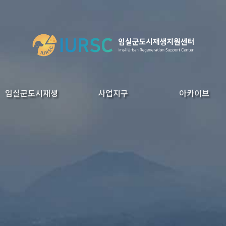
임실군도시재생
사업지구
아카이브
지원조직(행정조직)
현장지원센터
기초센터
성가지구
오수지구
이도지구
관촌지구
도시재생영상
보도자료
발행물