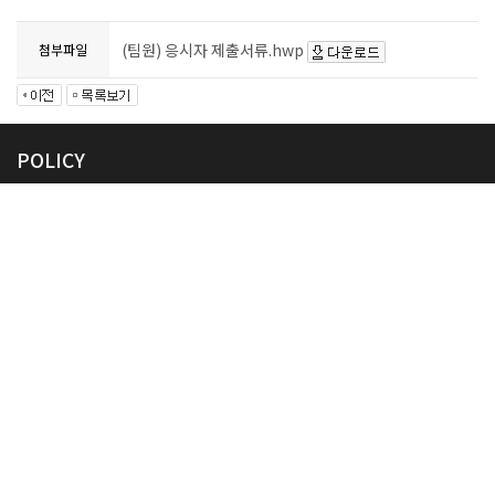
(팀원) 응시자 제출서류.hwp
첨부파일
POLICY
이용약관
개인정보처리방침
이메일무단수집거부
Admin
INFORMATION
상호명: 임실군도시재생지원센터
사이트담당자: 박은정
------------------------------------------
(기초센터/성가지구) 임실군 임실읍 봉황로 73-5 2층
대표전화: 063-642-6083
------------------------------------------
(오수지구) 임실군 오수면 삼일로 56 (구)오수역
대표전화: 063-642-5017
WEB MASTER
개인정보보호정책 책임자 : 이수용